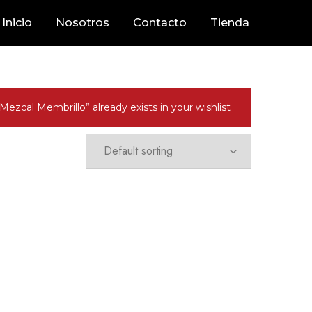
Inicio
Nosotros
Contacto
Tienda
“Mezcal Membrillo” already exists in your wishlist